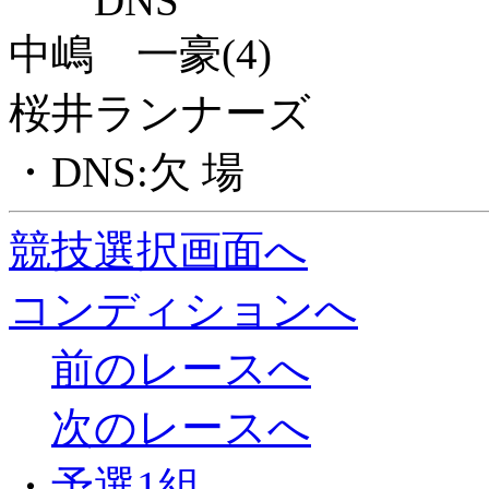
DNS
中嶋 一豪(4)
桜井ランナーズ
・DNS:欠 場
競技選択画面へ
コンディションへ
前のレースへ
次のレースへ
・
予選1組