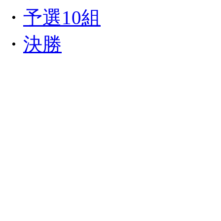
・
予選10組
・
決勝