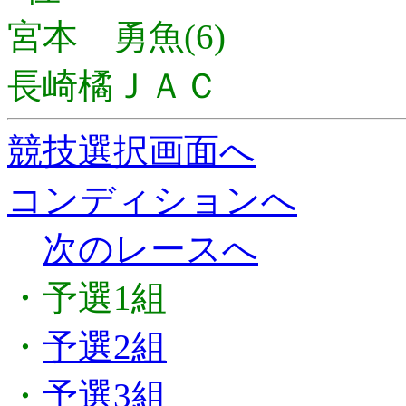
宮本 勇魚(6)
長崎橘ＪＡＣ
競技選択画面へ
コンディションへ
次のレースへ
・予選1組
・
予選2組
・
予選3組