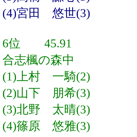
(4)宮田 悠世(3)
6位 45.91
合志楓の森中
(1)上村 一騎(2)
(2)山下 朋希(3)
(3)北野 太晴(3)
(4)篠原 悠雅(3)