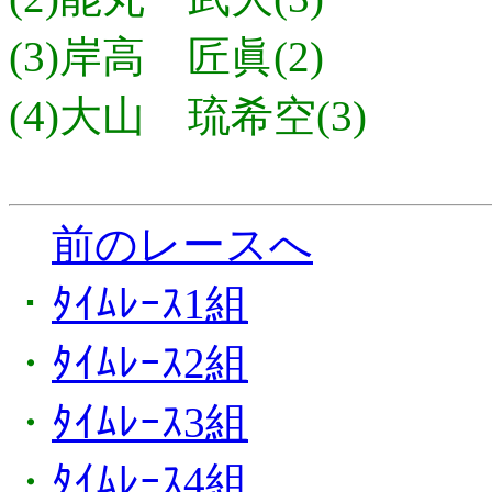
(3)岸高 匠眞(2)
(4)大山 琉希空(3)
前のレースへ
・
ﾀｲﾑﾚｰｽ1組
・
ﾀｲﾑﾚｰｽ2組
・
ﾀｲﾑﾚｰｽ3組
・
ﾀｲﾑﾚｰｽ4組