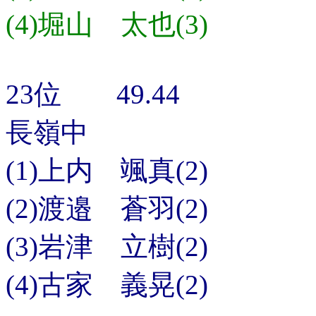
(4)堀山 太也(3)
23位 49.44
長嶺中
(1)上内 颯真(2)
(2)渡邉 蒼羽(2)
(3)岩津 立樹(2)
(4)古家 義晃(2)