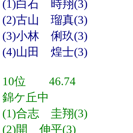
(1)白石 時翔(3)
(2)古山 瑠真(3)
(3)小林 俐玖(3)
(4)山田 煌士(3)
10位 46.74
錦ケ丘中
(1)合志 圭翔(3)
(2)開 伸平(3)