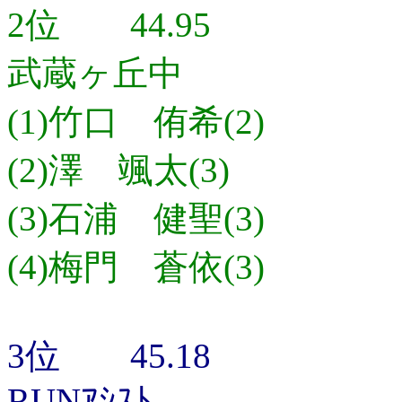
2位 44.95
武蔵ヶ丘中
(1)竹口 侑希(2)
(2)澤 颯太(3)
(3)石浦 健聖(3)
(4)梅門 蒼依(3)
3位 45.18
RUNｱｼｽﾄ