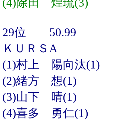
(4)除田 煌琉(3)
29位 50.99
ＫＵＲＳA
(1)村上 陽向汰(1)
(2)緒方 想(1)
(3)山下 晴(1)
(4)喜多 勇仁(1)