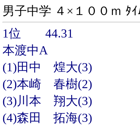
男子中学 ４×１００ｍ ﾀｲ
1位 44.31
本渡中A
(1)田中 煌大(3)
(2)本崎 春樹(2)
(3)川本 翔大(3)
(4)森田 拓海(3)