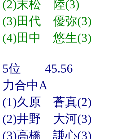
(2)末松 陸(3)
(3)田代 優弥(3)
(4)田中 悠生(3)
5位 45.56
力合中A
(1)久原 蒼真(2)
(2)井野 大河(3)
(3)高橋 謙心(3)