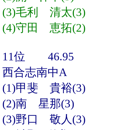
(3)毛利 清太(3)
(4)守田 恵拓(2)
11位 46.95
西合志南中A
(1)甲斐 貴裕(3)
(2)南 星那(3)
(3)野口 敬人(3)