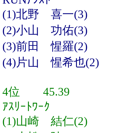
(1)北野 喜一(3)
(2)小山 功佑(3)
(3)前田 惺羅(2)
(4)片山 惺希也(2)
4位 45.39
ｱｽﾘｰﾄﾜｰｸ
(1)山崎 結仁(2)