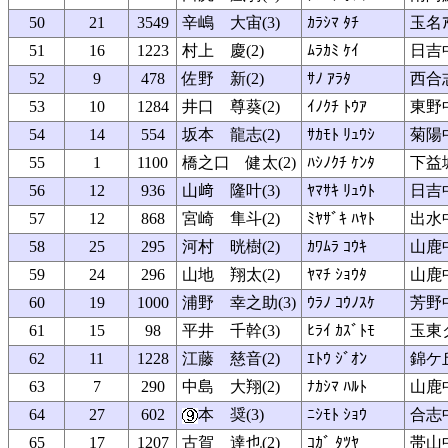
50
21
3549
辛嶋 大宙(3)
ｶﾗｼﾏ ﾀﾁ
玉名ｱ
51
16
1223
村上 慶(2)
ﾑﾗｶﾐ ｹｲ
日吉
52
9
478
佐野 新(2)
ｻﾉ ｱﾗﾀ
西合
53
10
1284
井口 尊葵(2)
ｲﾉｸﾁ ﾄｳｱ
東野
54
14
554
坂本 龍志(2)
ｻｶﾓﾄ ﾘｭｳｼ
菊陽
55
1
1100
橋之口 健太(2)
ﾊｼﾉｸﾁ ｹﾝﾀ
下益
56
12
936
山﨑 隆叶(3)
ﾔﾏｻｷ ﾘｭｳﾄ
日吉
57
12
868
宮崎 隼斗(2)
ﾐﾔｻﾞｷ ﾊﾔﾄ
出水
58
25
295
河村 晄樹(2)
ｶﾜﾑﾗ ｺｳｷ
山鹿
59
24
296
山地 翔太(2)
ﾔﾏﾁ ｼｮｳﾀ
山鹿
60
19
1000
浦野 幸之助(3)
ｳﾗﾉ ｺｳﾉｽｹ
芳野
61
15
98
平井 千幹(3)
ﾋﾗｲ ｶｽﾞﾄﾓ
玉東
62
11
1228
江藤 慈音(2)
ｴﾄｳ ｼﾞｵﾝ
錦ケ
63
7
290
中島 大翔(2)
ﾅｶｼﾏ ﾊﾙﾄ
山鹿
64
27
602
本 奨(3)
ﾆｼﾓﾄ ｼｮｳ
合志
65
17
1207
古賀 達也(2)
ｺｶﾞ ﾀﾂﾔ
帯山