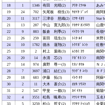
18
1
1346
有田 光晴(2)
ｱﾘﾀ ﾐﾂﾊﾙ
あみつ
19
24
702
矢尾板 樹生(3)
ﾔｵｲﾀ ｼﾞｭｲ
南阿
20
11
3117
三津谷 慈織(2)
ﾐﾂﾔ ｲｵﾘ
Star
21
13
287
中山 寛九郎(3)
ﾅｶﾔﾏ ｶﾝｸﾛｳ
山鹿
22
9
883
飯倉 利季(2)
ｲｲｸﾗ ﾘｷ
長嶺
23
26
259
富田 琉生(3)
ﾄﾐﾀ ﾙｲ
米野
24
10
1782
德永 蓮翔(2)
ﾄｸﾅｶﾞ ﾚﾝﾄ
佐敷
25
19
2
村上 葉侑(3)
ﾑﾗｶﾐ ﾖｳ
南関
26
20
14
永清 芯(2)
ﾅｶﾞｷﾖ ｼﾝ
南関
27
14
974
廣野 尊一(3)
ﾋﾛﾉ ﾀｹﾙ
ＮＪ
28
7
3697
浦口 結仁(3)
ｳﾗｸﾞﾁ ﾕｲﾄ
ＲＦ
29
18
683
伊藤 拓(3)
ｲﾄｳ ﾀｸ
阿蘇
30
2
11
大木 蒼介(2)
ｵｵｷ ｿｳｽｹ
南関
31
2
547
甲斐 一都(3)
ｶｲ ｲﾁﾄ
菊陽
32
4
3551
松島 颯希(3)
ﾏﾂｼﾏ ｻﾂｷ
玉名ｱ
33
5
3259
松山 哲丈(2)
ﾏﾂﾔﾏ ﾃｯｼｮｳ
金栗P