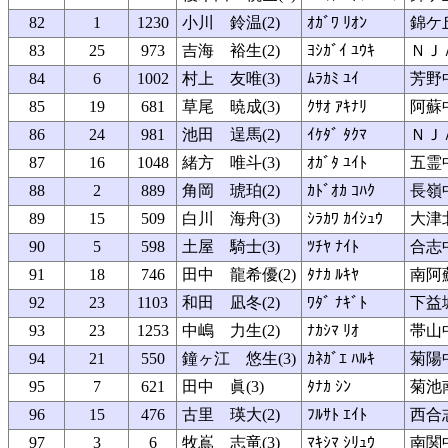
82
1
1230
小川 鈴温(2)
ｵｶﾞﾜ ﾘｵﾝ
錦ケ
83
25
973
吉海 裕生(2)
ﾖｼｶﾞｲ ﾕｳｷ
ＮＪ
84
6
1002
村上 友唯(3)
ﾑﾗｶﾐ ﾕｲ
芳野
85
19
681
草尾 暁成(3)
ｸｻｵ ｱｷﾅﾘ
阿蘇
86
24
981
池田 逞馬(2)
ｲｹﾀﾞ ﾀｸﾏ
ＮＪ
87
16
1048
緒方 唯斗(3)
ｵｶﾞﾀ ﾕｲﾄ
五霊
88
2
889
角岡 琥珀(2)
ｶﾄﾞｵｶ ｺﾊｸ
長嶺
89
15
509
白川 海舟(3)
ｼﾗｶﾜ ｶｲｼｭｳ
大津
90
5
598
土屋 騎士(3)
ﾂﾁﾔ ﾅｲﾄ
合志
91
18
746
田中 龍希優(2)
ﾀﾅｶ ﾙｷﾔ
南阿
92
23
1103
和田 凪冬(2)
ﾜﾀﾞ ﾅｷﾞﾄ
下益
93
23
1253
中嶋 力生(2)
ﾅｶｼﾏ ﾘｵ
帯山
94
21
550
鐘ヶ江 悠生(3)
ｶﾈｶﾞｴ ﾊﾙｷ
菊陽
95
7
621
田中 眞(3)
ﾀﾅｶ ｼﾝ
菊池
96
15
476
古里 瑛大(2)
ﾌﾙｻﾄ ｴｲﾄ
西合
97
3
6
牧嶌 志竜(3)
ﾏｷｼﾏ ｼﾘｭｳ
南関