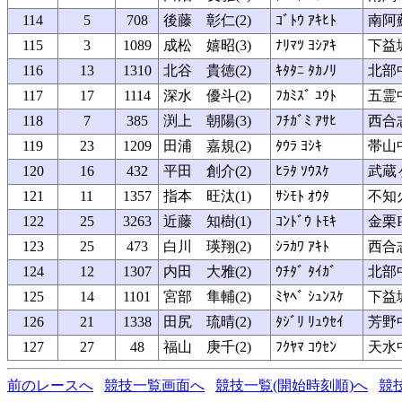
114
5
708
後藤 彰仁(2)
ｺﾞﾄｳ ｱｷﾋﾄ
南阿
115
3
1089
成松 嬉昭(3)
ﾅﾘﾏﾂ ﾖｼｱｷ
下益
116
13
1310
北谷 貴徳(2)
ｷﾀﾀﾆ ﾀｶﾉﾘ
北部
117
17
1114
深水 優斗(2)
ﾌｶﾐｽﾞ ﾕｳﾄ
五霊
118
7
385
渕上 朝陽(3)
ﾌﾁｶﾞﾐ ｱｻﾋ
西合
119
23
1209
田浦 嘉規(2)
ﾀｳﾗ ﾖｼｷ
帯山
120
16
432
平田 創介(2)
ﾋﾗﾀ ｿｳｽｹ
武蔵
121
11
1357
指本 旺汰(1)
ｻｼﾓﾄ ｵｳﾀ
不知
122
25
3263
近藤 知樹(1)
ｺﾝﾄﾞｳ ﾄﾓｷ
金栗P
123
25
473
白川 瑛翔(2)
ｼﾗｶﾜ ｱｷﾄ
西合
124
12
1307
内田 大雅(2)
ｳﾁﾀﾞ ﾀｲｶﾞ
北部
125
14
1101
宮部 隼輔(2)
ﾐﾔﾍﾞ ｼｭﾝｽｹ
下益
126
21
1338
田尻 琉晴(2)
ﾀｼﾞﾘ ﾘｭｳｾｲ
芳野
127
27
48
福山 庚千(2)
ﾌｸﾔﾏ ｺｳｾﾝ
天水
前のレースへ
競技一覧画面へ
競技一覧(開始時刻順)へ
競