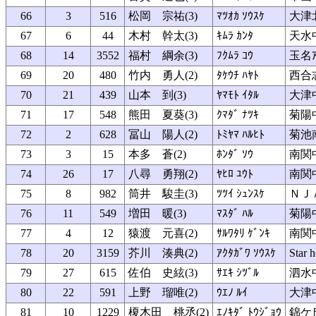
66
3
516
松岡 宗祐(3)
ﾏﾂｵｶ ｿｳｽｹ
大津
67
6
44
木村 幹太(3)
ｷﾑﾗ ｶﾝﾀ
天水
68
14
3552
福村 綱余(3)
ﾌｸﾑﾗ ｺｳ
玉名ｱ
69
20
480
竹内 勇人(2)
ﾀｹｳﾁ ﾊﾔﾄ
西合
70
21
439
山本 到(3)
ﾔﾏﾓﾄ ｲﾀﾙ
大津
71
17
548
熊田 夏葵(3)
ｸﾏﾀﾞ ﾅﾂｷ
菊陽
72
2
628
冨山 陽人(2)
ﾄﾐﾔﾏ ﾊﾙﾋﾄ
菊池
73
3
15
本多 蒼(2)
ﾎﾝﾀﾞ ｿｳ
南関
74
26
17
八尋 勇翔(2)
ﾔﾋﾛ ﾕｳﾄ
南関
75
8
982
筒井 駿圭(3)
ﾂﾂｲ ｼｭﾝｽｹ
ＮＪ
76
11
549
増田 暖(3)
ﾏｽﾀﾞ ﾊﾙ
菊陽
77
4
12
猿渡 元喜(2)
ｻﾙﾜﾀﾘ ｹﾞﾝｷ
南関
78
20
3159
芥川 湊典(2)
ｱｸﾀｶﾞﾜ ｿｳｽｹ
Star
79
27
615
佐伯 史絃(3)
ｻｴｷ ｼﾂﾞﾙ
泗水
80
22
591
上野 瑠唯(2)
ｳｴﾉ ﾙｲ
大津
81
10
1229
榎木田 桃丞(2)
ｴﾉｷﾀﾞ ﾄｳｼﾞｮｳ
錦ケ