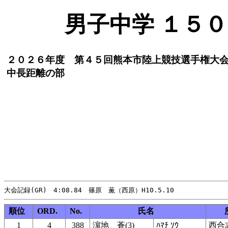
男子中学 １５００
２０２６年度 第４５回熊本市陸上競技選手権大
中長距離の部
順位
ORD.
No.
氏名
1
4
388
濵地 蒼(3)
ﾊﾏﾁ ｿｳ
西合