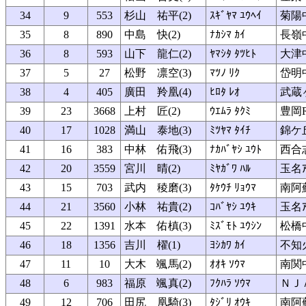
34
9
553
杉山 祐平(2)
ｽｷﾞﾔﾏ ﾕｳﾍｲ
菊陽
35
8
890
中島 快(2)
ﾅｶｼﾏ ｶｲ
長嶺
36
8
593
山下 龍仁(2)
ﾔﾏｼﾀ ﾀﾂﾋﾄ
大津
37
5
27
松野 凛空(3)
ﾏﾂﾉ ﾘｸ
岱明
38
4
405
廣田 羚凰(4)
ﾋﾛﾀ ﾚｵ
武蔵
39
23
3668
上村 匠(2)
ｳｴﾑﾗ ﾀｸﾐ
豊岡
40
17
1028
満山 泰地(3)
ﾐﾂﾔﾏ ﾀｲﾁ
錦ケ
41
16
383
中林 佑飛(3)
ﾅｶﾊﾞﾔｼ ﾕｳﾄ
西合
42
20
3559
宮川 晴(2)
ﾐﾔｶﾞﾜ ﾊﾙ
玉名ｱ
43
15
703
武内 稜磨(3)
ﾀｹｳﾁ ﾘｮｳﾏ
南阿
44
21
3560
小林 祐貴(2)
ｺﾊﾞﾔｼ ﾕｳｷ
玉名ｱ
45
22
1391
水本 佑槙(3)
ﾐｽﾞﾓﾄ ﾕｳｼﾝ
松橋
46
18
1356
吉川 櫂(1)
ﾖｼｶﾜ ｶｲ
不知
47
11
10
大木 颯馬(2)
ｵｵｷ ｿｳﾏ
南関
48
6
983
福原 颯真(2)
ﾌｸﾊﾗ ｿｳﾏ
ＮＪ
49
12
706
田尻 凰騎(3)
ﾀｼﾞﾘ ｵｳｷ
南阿