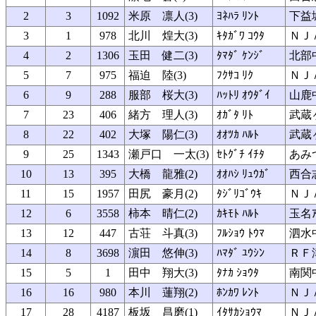
2
3
1092
米原 凛人(3)
ﾖﾈﾊﾗ ﾘﾝﾄ
下益
3
1
978
北川 煌大(3)
ｷﾀｶﾞﾜ ｺｳﾀ
ＮＪ
4
2
1306
玉田 健二(3)
ﾀﾏﾀﾞ ｹﾝｼﾞ
北部
5
7
975
福迫 陸(3)
ﾌｸｻｺ ﾘｸ
ＮＪ
6
9
288
服部 桜大(3)
ﾊｯﾄﾘ ｵｳﾀﾞｲ
山鹿
7
23
406
緒方 理人(3)
ｵｶﾞﾀ ﾘﾄ
武蔵
8
22
402
大塚 陽仁(3)
ｵｵﾂｶ ﾊﾙﾄ
武蔵
9
25
1343
瀬戸口 一太(3)
ｾﾄｸﾞﾁ ｲﾁﾀ
あみつ
10
13
395
大橋 龍雅(2)
ｵｵﾊｼ ﾘｭｳｶﾞ
西合
11
15
1957
田尻 豪月(2)
ﾀｼﾞﾘｺﾞｳｷ
ＮＪ
12
6
3558
柿本 晴仁(2)
ｶｷﾓﾄ ﾊﾙﾄ
玉名ｱ
13
12
447
古荘 斗真(3)
ﾌﾙｼｮｳ ﾄｳﾏ
泗水
14
8
3698
濵田 悠伸(3)
ﾊﾏﾀﾞ ﾕｳｼﾝ
ＲＦ
15
5
1
田中 翔大(3)
ﾀﾅｶ ｼｮｳﾀ
南関
16
16
980
本川 蓮翔(2)
ﾎﾝｶﾜ ﾚﾝﾄ
ＮＪ
17
28
4187
板坂 昌磨(1)
ｲﾀｻｶｼｮｳﾏ
ＮＪ