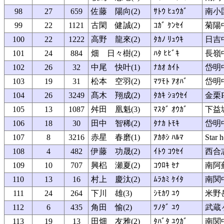
98
27
659
佐藤 陽向(2)
ｻﾄｳ ﾋｭｳｶﾞ
南小
99
22
1121
古閑 健誠(2)
ｺｶﾞ ｹﾝｾｲ
菊陽
100
22
1222
高野 龍來(2)
ﾀｶﾉ ﾘｭｳｷ
日吉
101
24
884
畑 日々樹(2)
ﾊﾀ ﾋﾋﾞｷ
長嶺
102
26
32
中尾 快叶(1)
ﾅｶｵ ｶｲﾄ
岱明
103
19
31
松本 空羽(2)
ﾏﾂﾓﾄ ｱｵﾊﾞ
岱明
104
26
3249
髙木 翔成(2)
ﾀｶｷ ｼｮｳｾｲ
金栗P
105
13
1087
舛田 凰魁(3)
ﾏｽﾀﾞ ｵｳｶﾞ
下益
106
18
30
田中 智稀(2)
ﾀﾅｶ ﾄﾓｷ
岱明
107
8
3216
赤星 春磨(1)
ｱｶﾎｼ ﾊﾙﾏ
Star
108
4
482
伊藤 功晟(2)
ｲﾄｳ ｺｳｾｲ
西合
109
10
707
興梠 瀬夏(2)
ｺｳﾛｷ ｾﾅ
南阿
110
13
16
村上 慶汰(2)
ﾑﾗｶﾐ ｹｲﾀ
南関
111
24
264
下川 雄(3)
ｼﾓｶﾜ ﾕｳ
米野
112
6
435
角田 愉(2)
ﾂﾉﾀﾞ ﾕｳ
武蔵
113
19
13
田畑 友雅(2)
ﾀﾊﾞﾀ ﾕｳｶﾞ
南関