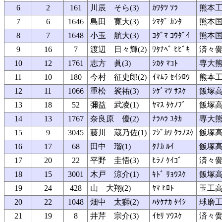
6
2
161
川辰 そら(3)
ｶﾜﾀﾂ ｿﾗ
熊本
7
6
1646
島田 寛大(3)
ｼﾏﾀﾞ ｶﾝﾀ
熊本
8
7
1648
小玉 航大(3)
ｺﾀﾞﾏ ｺｳﾀﾞｲ
熊本
9
16
7
渡辺 日々輝(2)
ﾜﾀﾅﾍﾞ ﾋﾋﾞｷ
済々
10
12
1761
志方 眞(3)
ｼｶﾀ ﾏｺﾄ
専大
11
10
180
今村 征史郎(2)
ｲﾏﾑﾗ ｾｲｼﾛｳ
熊本
12
11
1066
重松 裟祐(3)
ｼｹﾞﾏﾂ ｻｽｹ
飯塚
13
18
52
彌益 武凌(1)
ﾔﾏｽ ﾀｹﾉﾌﾞ
飯塚
14
13
1767
奈良原 優(2)
ﾅﾗﾊﾗ ﾕﾀｶ
専大
15
9
3045
藤川 蔵乃佐(1)
ﾌｼﾞｶﾜ ｸﾗﾉｽｹ
飯塚
16
17
68
田中 瑠(1)
ﾀﾅｶ ﾙｲ
飯塚
17
20
22
平野 圭悟(3)
ﾋﾗﾉ ｹｲｺﾞ
済々
18
15
3001
木戸 涼介(1)
ｷﾄﾞ ﾘｮｳｽｹ
飯塚
19
24
428
山 大翔(2)
ﾔﾏ ﾋﾛﾄ
玉工
20
22
1048
畑中 太獅(2)
ﾊﾀｹﾅｶ ﾀｲｼ
球磨
21
19
8
井芹 宗介(3)
ｲｾﾘ ｿｳｽｹ
済々