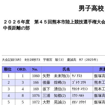
男子高校
２０２６年度 第４５回熊本市陸上競技選手権大
中長距離の部
順位
ORD.
No.
氏名
所
1
1
1060
矢野 未来翔(3)
ﾔﾉ ｱｽﾄ
飯塚
2
3
166
後藤 煌稀(3)
ｺﾞﾄｳ ｺｳｷ
熊本
3
4
169
坂下 湧信(3)
ｻｶｼﾀ ﾕｳｼﾝ
熊本
4
8
1076
三浦 知都(2)
ﾐｳﾗ ﾊﾙﾄ
飯塚
5
5
1072
大野 晃誠(2)
ｵｵﾉ ｺｳｾｲ
飯塚