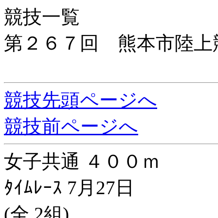
競技一覧
第２６７回 熊本市陸上
競技先頭ページへ
競技前ページへ
女子共通 ４００ｍ
ﾀｲﾑﾚｰｽ 7月27日
(全 2組)