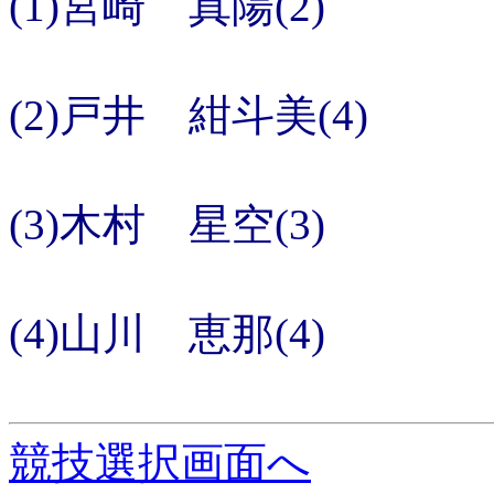
(1)宮崎 真陽(2)
(2)戸井 紺斗美(4)
(3)木村 星空(3)
(4)山川 恵那(4)
競技選択画面へ