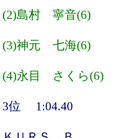
(2)島村 寧音(6)
(3)神元 七海(6)
(4)永目 さくら(6)
3位 1:04.40
ＫＵＲＳ Ｂ