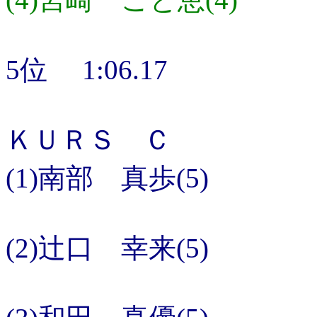
5位 1:06.17
ＫＵＲＳ Ｃ
(1)南部 真歩(5)
(2)辻口 幸来(5)