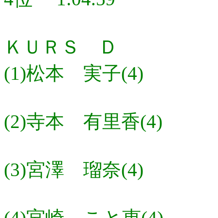
ＫＵＲＳ Ｄ
(1)松本 実子(4)
(2)寺本 有里香(4)
(3)宮澤 瑠奈(4)
(4)宮崎 こと恵(4)