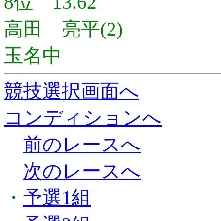
8位 13.62
高田 亮平(2)
玉名中
競技選択画面へ
コンディションへ
前のレースへ
次のレースへ
・
予選1組